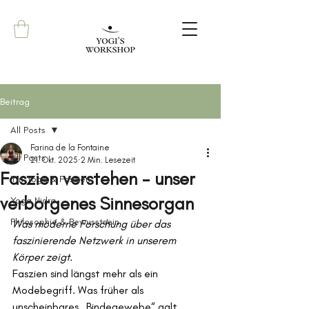
Beitrag
All Posts
Farina de la Fontaine
All Posts
21. Okt. 2025
2 Min. Lesezeit
Faszien verstehen – unser
Yin Yoga & Faszien
verborgenes Sinnesorgan
Yoga Nidra
Philosophie & Bewusstsein
Was moderne Forschung über das 
faszinierende Netzwerk in unserem 
Körper zeigt.
Faszien sind längst mehr als ein 
Modebegriff. Was früher als 
unscheinbares „Bindegewebe“ galt, 