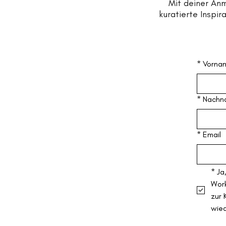
Mit deiner An
kuratierte Inspi
*
Vorna
*
Nachn
*
Email
*
Ja
Work
zur 
wie