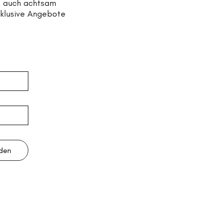
n auch achtsam
xklusive Angebote
lden