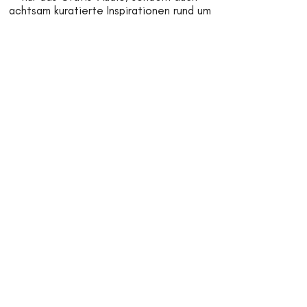
achtsam kuratierte Inspirationen rund um
Entspannung, Yin Yoga, Yoga Nidra und
exklusive Angebote aus Yogi’s Workshop.
*
Vorname
*
Nachname
*
Email
Jetzt anmelden
*
Ja, ich möchte 
Inspirationen & News von 
Yogi’s Workshop erhalten. Ich 
habe den 
Datenschutz
 zur 