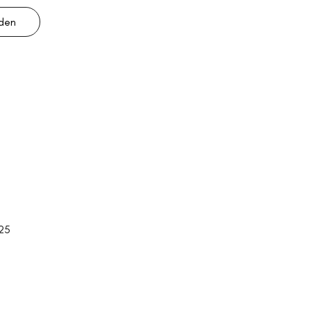
lden
25