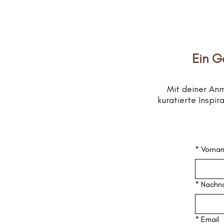
Ein G
Mit deiner An
kuratierte Inspi
*
Vorna
*
Nachn
*
Email