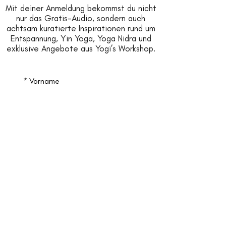
Mit deiner Anmeldung bekommst du nicht
nur das Gratis-Audio, sondern auch
achtsam kuratierte Inspirationen rund um
Entspannung, Yin Yoga, Yoga Nidra und
exklusive Angebote aus Yogi’s Workshop.
*
Vorname
*
Nachname
*
Email
Jetzt anmelden
*
Ja, ich möchte 
Inspirationen & News von 