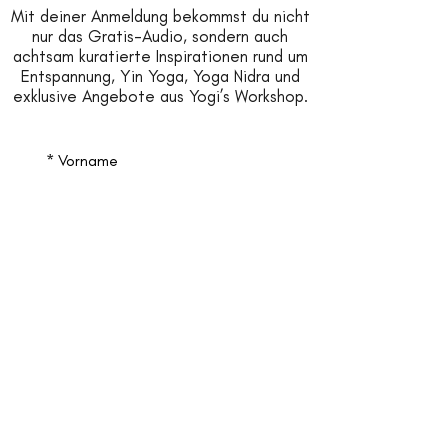
Mit deiner Anmeldung bekommst du nicht
nur das Gratis-Audio, sondern auch
achtsam kuratierte Inspirationen rund um
Entspannung, Yin Yoga, Yoga Nidra und
exklusive Angebote aus Yogi’s Workshop.
*
Vorname
*
Nachname
*
Email
Jetzt anmelden
*
Ja, ich möchte 
Inspirationen & News von 