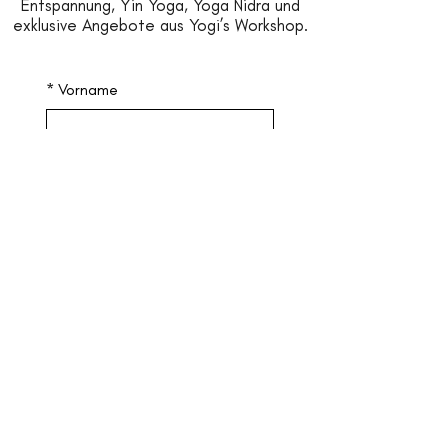
Entspannung, Yin Yoga, Yoga Nidra und
exklusive Angebote aus Yogi’s Workshop.
*
Vorname
*
Nachname
*
Email
Jetzt anmelden
*
Ja, ich möchte 
Inspirationen & News von 
Yogi’s Workshop erhalten. Ich 
habe den 
Datenschutz
 zur 
Kenntnis genommen und 