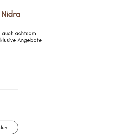
 Nidra
n auch achtsam
xklusive Angebote
lden