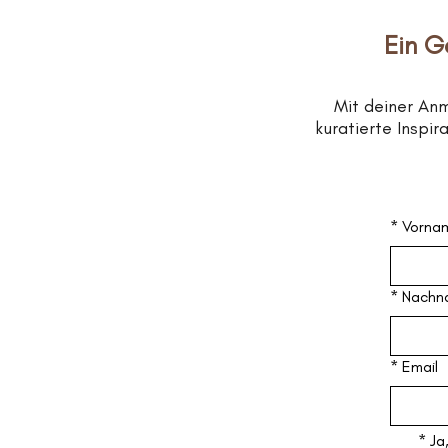
Ein G
Mit deiner An
kuratierte Inspi
*
Vorna
*
Nachn
*
Email
*
Ja