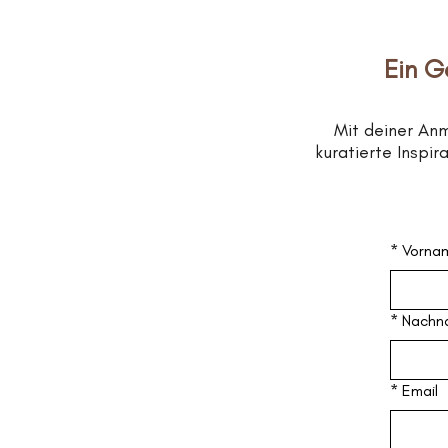
Ein G
Mit deiner An
kuratierte Inspi
*
Vorna
*
Nachn
*
Email