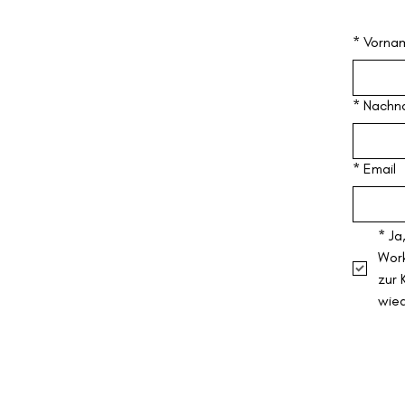
*
Vorna
*
Nachn
*
Email
*
Ja
Work
zur 
wie