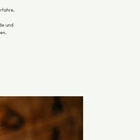
rfahre,
nde und
ten.