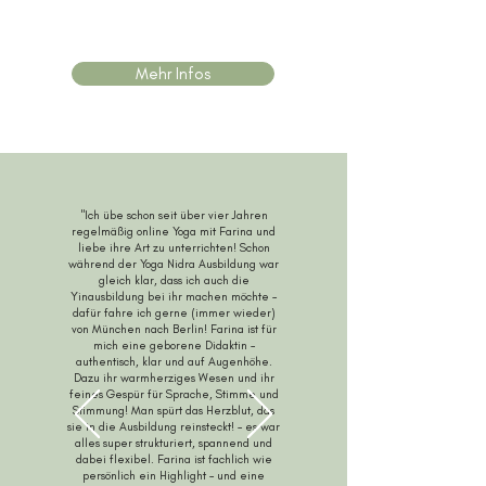
Mehr Infos
"Ich übe schon seit über vier Jahren
regelmäßig online Yoga mit Farina und
liebe ihre Art zu unterrichten! Schon
während der Yoga Nidra Ausbildung war
gleich klar, dass ich auch die
Yinausbildung bei ihr machen möchte –
dafür fahre ich gerne (immer wieder)
von München nach Berlin! Farina ist für
mich eine geborene Didaktin –
authentisch, klar und auf Augenhöhe.
Dazu ihr warmherziges Wesen und ihr
feines Gespür für Sprache, Stimme und
Stimmung! Man spürt das Herzblut, das
sie in die Ausbildung reinsteckt! – es war
alles super strukturiert, spannend und
dabei flexibel. Farina ist fachlich wie
persönlich ein Highlight – und eine