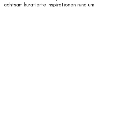
achtsam kuratierte Inspirationen rund um
Entspannung, Yin Yoga, Yoga Nidra und
exklusive Angebote aus Yogi’s Workshop.
*
Vorname
*
Nachname
*
Email
Jetzt anmelden
*
Ja, ich möchte 
Inspirationen & News von 
Yogi’s Workshop erhalten. Ich 
habe den 
Datenschutz
 zur 