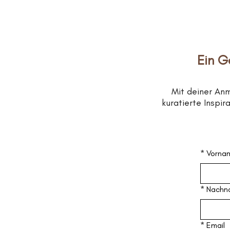
Ein G
Mit deiner An
kuratierte Inspi
*
Vorna
*
Nachn
*
Email