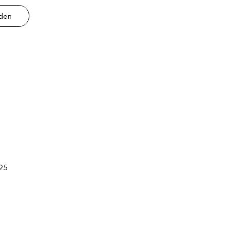
lden
25