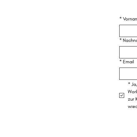
*
Vorna
*
Nachn
*
Email
*
Ja
Work
zur 
wie