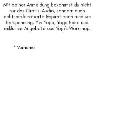
Mit deiner Anmeldung bekommst du nicht
nur das Gratis-Audio, sondern auch
achtsam kuratierte Inspirationen rund um
Entspannung, Yin Yoga, Yoga Nidra und
exklusive Angebote aus Yogi’s Workshop.
*
Vorname
*
Nachname
*
Email
Jetzt anmelden
*
Ja, ich möchte 
Inspirationen & News von 