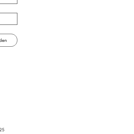
lden
25