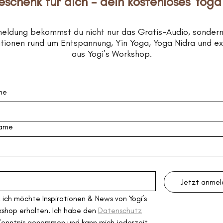
eschenk für dich – dein kostenloses Yoga
meldung bekommst du nicht nur das Gratis-Audio, sonder
rationen rund um Entspannung, Yin Yoga, Yoga Nidra und e
aus Yogi’s Workshop.
me
ame
Jetzt anme
, ich möchte Inspirationen & News von Yogi’s 
shop erhalten. Ich habe den 
Datenschutz
Kenntnis genommen und kann mich jederzeit 