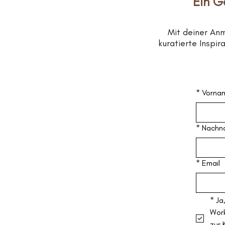
Ein G
Mit deiner An
kuratierte Inspi
*
Vorna
*
Nachn
*
Email
*
Ja
Work
zur 