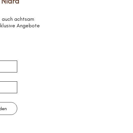
 Nidra
n auch achtsam
xklusive Angebote
lden