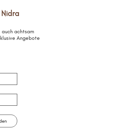
 Nidra
n auch achtsam
xklusive Angebote
lden