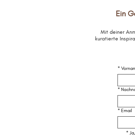
Ein G
Mit deiner An
kuratierte Inspi
*
Vorna
*
Nachn
*
Email
*
Ja