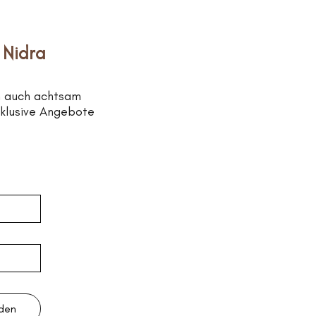
 Nidra
n auch achtsam
xklusive Angebote
lden