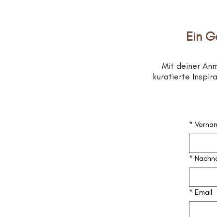
Ein G
Mit deiner An
kuratierte Inspi
*
Vorna
*
Nachn
*
Email