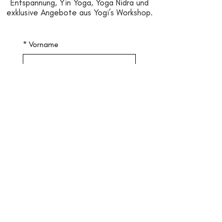
Entspannung, Yin Yoga, Yoga Nidra und
exklusive Angebote aus Yogi’s Workshop.
*
Vorname
*
Nachname
*
Email
Jetzt anmelden
*
Ja, ich möchte 
Inspirationen & News von 
Yogi’s Workshop erhalten. Ich 
habe den 
Datenschutz
 zur 
Kenntnis genommen und 